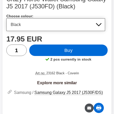
J5 2017 (J530FD) (Black)
Shop this product, Crazy Horse Wallet Samsung Galax
Choose colour:
price
17.95 EUR
quantity
Buy
2 pcs currently in stock
Product availability:
Art no:
23162 Black
- Coverin
Explore more similar
Samsung /
Samsung Galaxy J5 2017 (J530F/DS)