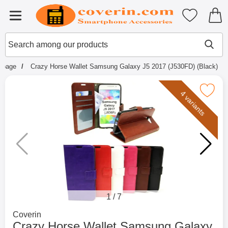
Startpage for Tibro Billiga Mobils
My favouri
Menu
Search
Mak
Search among our products
rtpage
Crazy Horse Wallet Samsung Galaxy J5 2017 (J530FD) (Black)
Mark crazy Horse Wallet Samsung Galaxy J5 2
4 variants
1
/
7
Go to brand page for
Coverin
Crazy Horse Wallet Samsung Galaxy