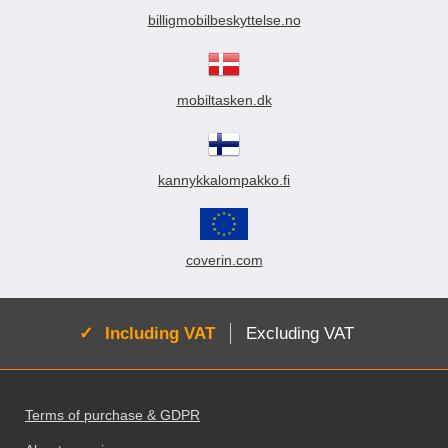
billigmobilbeskyttelse.no
mobiltasken.dk
kannykkalompakko.fi
coverin.com
Active:
Including VAT
Excluding VAT
Footer content Mixed info and links
Terms of purchase & GDPR