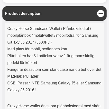
C
Product description
l
o
Product description
s
Crazy Horse Standcase Wallet /
Plånboksfodral /
e
mobilplånbok / mobilwallet / mobilfodral för Samsung
Galaxy J5 2017 (J530FD)
Med plats för mobil, sedlar och kort
Plånboken har 3 kortfickor varav 1 är genomskinlig:
perfekt för körkort
Fungerar dessutom som standcase när du behöver det
Material: PU läder
OSB! Passar INTE Samsung Galaxy J5 eller Samsung
Galaxy J5 2016 !
Crazy Horse wallet är ett bra plånboksfodral med skön