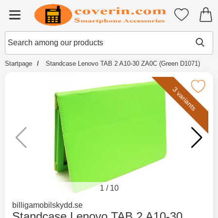
Startpage for Tibro Billiga Mobils
My favouri
Menu
Search
Mak
Search among our products
Startpage
Standcase Lenovo TAB 2 A10-30 ZA0C (Green D1071)
Mark standcase Lenovo TAB 2 A1
3 variants
1
/
10
Go to brand page for
billigamobilskydd.se
Standcase Lenovo TAB 2 A10-30