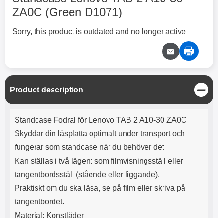
ZA0C (Green D1071)
Sorry, this product is outdated and no longer active
C
Product description
l
o
Product description
s
Standcase Fodral för Lenovo TAB 2 A10-30 ZA0C
e
Skyddar din läsplatta optimalt under transport och
fungerar som standcase när du behöver det
Kan ställas i två lägen: som filmvisningsställ eller
tangentbordsställ (stående eller liggande).
Praktiskt om du ska läsa, se på film eller skriva på
tangentbordet.
Material: Konstläder