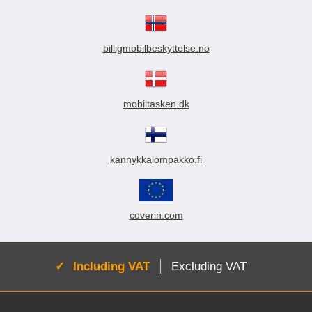
billigmobilbeskyttelse.no
mobiltasken.dk
kannykkalompakko.fi
coverin.com
Active:
Including VAT
Excluding VAT
Footer content Mixed info and links