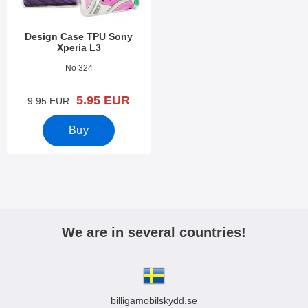
Design Case TPU Sony
Xperia L3
Art.no 30721
No 324
new price
5.95 EUR
old price
9.95 EUR
Buy
We are in several countries!
billigamobilskydd.se