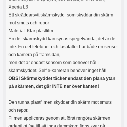
e
Xperia L3
Ett skräddarsytt skärmskydd som skyddar din skärm
mot smuts och repor
Material: Klar plastfilm
En del skärmskydd kan synas spegelvända; det är de
inte. En del telefoner och läsplattor har både en sensor
och kamera på framsidan,
men det är endast sensorn som behöver hål i
skärmskyddet. Selfie-kameran behöver inget hål!
OBS! Skärmskyddet täcker endast den plana ytan
på skärmen, det går INTE ner över kanten!
Den tunna plastfilmen skyddar din skärm mot smuts
och repor.
Filmen appliceras genom att först rengöra skärmen
ordentligt (se till att inga dammkorn finns kvar på