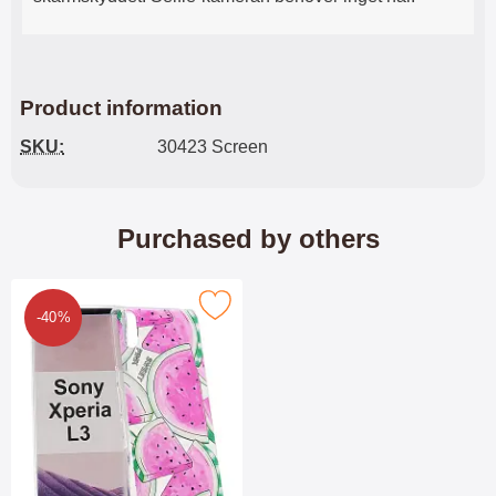
Product information
SKU:
30423 Screen
Purchased by others
Mark design Case TPU Sony Xperia L3 as favourite
-40%