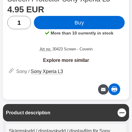
price
Shop this product, Screen Protector Sony Xperia L3
4.95 EUR
quantity
Buy
More than 10 currently in stock
Product availability:
Art no:
30423 Screen
- Coverin
Explore more similar
Sony /
Sony Xperia L3
C
Product description
l
o
Product description
s
Skärmskydd / displayskydd / displayfilm för Sony