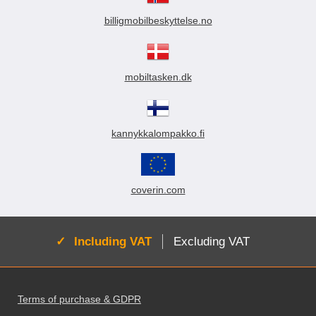
billigmobilbeskyttelse.no
mobiltasken.dk
kannykkalompakko.fi
coverin.com
Active:
Including VAT
Excluding VAT
Footer content Mixed info and links
Terms of purchase & GDPR