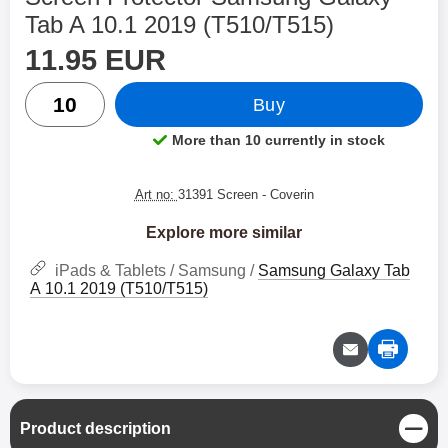
Tab A 10.1 2019 (T510/T515)
price
Shop this product, Screen Protector Samsung Galax
11.95 EUR
quantity
Buy
More than 10 currently in stock
Product availability:
Art no:
31391 Screen
- Coverin
Explore more similar
iPads & Tablets / Samsung /
Samsung Galaxy Tab
A 10.1 2019 (T510/T515)
C
Product description
l