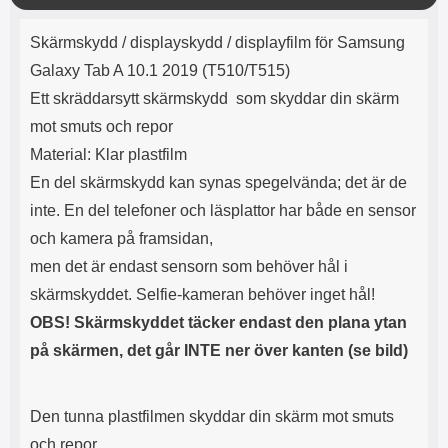
o
Product description
s
Skärmskydd / displayskydd / displayfilm för Samsung
e
Galaxy Tab A 10.1 2019 (T510/T515)
Ett skräddarsytt skärmskydd som skyddar din skärm
mot smuts och repor
Material: Klar plastfilm
En del skärmskydd kan synas spegelvända; det är de
inte. En del telefoner och läsplattor har både en sensor
och kamera på framsidan,
men det är endast sensorn som behöver hål i
skärmskyddet. Selfie-kameran behöver inget hål!
OBS! Skärmskyddet täcker endast den plana ytan
på skärmen, det går INTE ner över kanten (se bild)
Den tunna plastfilmen skyddar din skärm mot smuts
och repor.