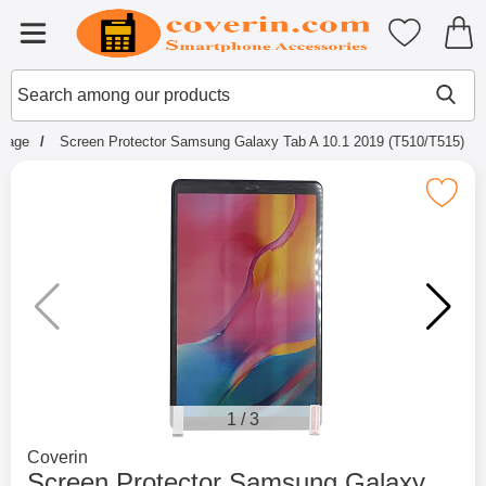
Startpage for Tibro Billiga Mobils
My favouri
Menu
Search
Mak
Search among our products
tpage
Screen Protector Samsung Galaxy Tab A 10.1 2019 (T510/T515)
Mark screen Protector Samsung Galaxy Tab A 1
1
/
3
Go to brand page for
Coverin
Screen Protector Samsung Galaxy