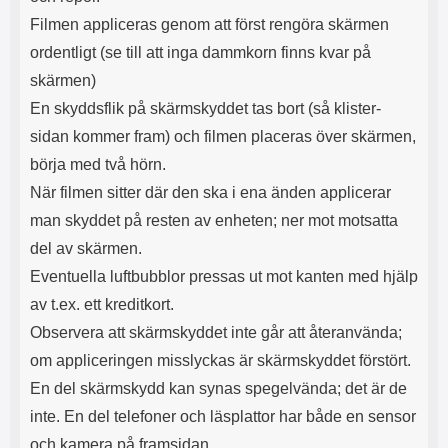
Filmen appliceras genom att först rengöra skärmen
ordentligt (se till att inga dammkorn finns kvar på
skärmen)
En skyddsflik på skärmskyddet tas bort (så klister-
sidan kommer fram) och filmen placeras över skärmen,
börja med två hörn.
När filmen sitter där den ska i ena änden applicerar
man skyddet på resten av enheten; ner mot motsatta
del av skärmen.
Eventuella luftbubblor pressas ut mot kanten med hjälp
av t.ex. ett kreditkort.
Observera att skärmskyddet inte går att återanvända;
om appliceringen misslyckas är skärmskyddet förstört.
En del skärmskydd kan synas spegelvända; det är de
inte. En del telefoner och läsplattor har både en sensor
och kamera på framsidan,