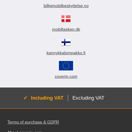
billigmobilbeskyttelse.no
mobiltasken.dk
kannykkalompakko.fi
coverin.com
Active:
Including VAT
Excluding VAT
Footer content Mixed info and links
Terms of purchase & GDPR