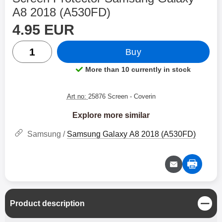
A8 2018 (A530FD)
price
Shop this product, Screen Protector Samsung Galaxy 
4.95 EUR
quantity
Buy
More than 10 currently in stock
Product availability:
Art no:
25876 Screen
- Coverin
Explore more similar
Samsung /
Samsung Galaxy A8 2018 (A530FD)
C
Product description
l
o