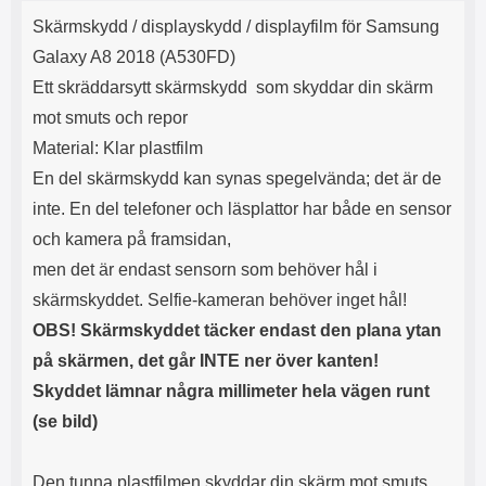
Product description
s
Skärmskydd / displayskydd / displayfilm för Samsung
e
Galaxy A8 2018 (A530FD)
Ett skräddarsytt skärmskydd som skyddar din skärm
mot smuts och repor
Material: Klar plastfilm
En del skärmskydd kan synas spegelvända; det är de
inte. En del telefoner och läsplattor har både en sensor
och kamera på framsidan,
men det är endast sensorn som behöver hål i
skärmskyddet. Selfie-kameran behöver inget hål!
OBS! Skärmskyddet täcker endast den plana ytan
på skärmen, det går INTE ner över kanten!
Skyddet lämnar några millimeter hela vägen runt
(se bild)
Den tunna plastfilmen skyddar din skärm mot smuts