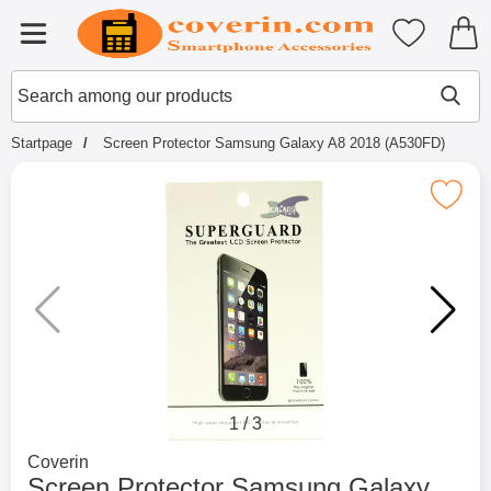
Startpage for Tibro Billiga Mobils
My favouri
Menu
Search
Mak
Search among our products
Startpage
Screen Protector Samsung Galaxy A8 2018 (A530FD)
Mark screen Protector Samsung Galaxy A
1
/
3
Go to brand page for
Coverin
Screen Protector Samsung Galaxy