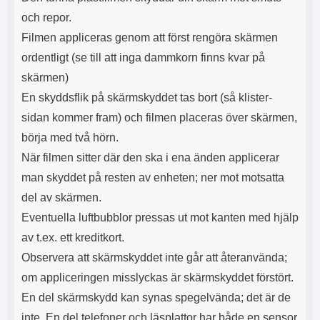
och repor.
Filmen appliceras genom att först rengöra skärmen
ordentligt (se till att inga dammkorn finns kvar på
skärmen)
En skyddsflik på skärmskyddet tas bort (så klister-
sidan kommer fram) och filmen placeras över skärmen,
börja med två hörn.
När filmen sitter där den ska i ena änden applicerar
man skyddet på resten av enheten; ner mot motsatta
del av skärmen.
Eventuella luftbubblor pressas ut mot kanten med hjälp
av t.ex. ett kreditkort.
Observera att skärmskyddet inte går att återanvända;
om appliceringen misslyckas är skärmskyddet förstört.
En del skärmskydd kan synas spegelvända; det är de
inte. En del telefoner och läsplattor har både en sensor