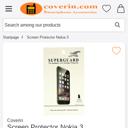
Startpage for Tibro Billiga Mobils
My favouri
Menu
Search
Mak
Search among our products
Startpage
Screen Protector Nokia 3
Mark screen Protector Nokia
Go to brand page for
Coverin
Screen Protector Nokia 3