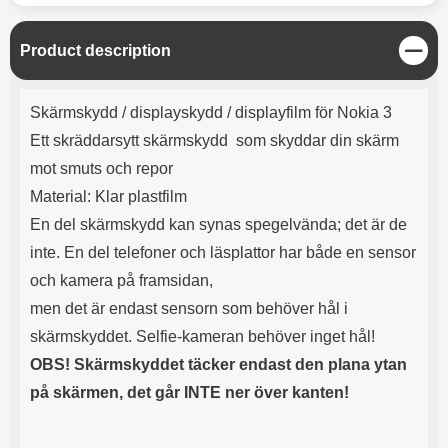
C
Product description
l
o
Product description
s
Skärmskydd / displayskydd / displayfilm för Nokia 3
e
Ett skräddarsytt skärmskydd som skyddar din skärm
mot smuts och repor
Material: Klar plastfilm
En del skärmskydd kan synas spegelvända; det är de
inte. En del telefoner och läsplattor har både en sensor
och kamera på framsidan,
men det är endast sensorn som behöver hål i
skärmskyddet. Selfie-kameran behöver inget hål!
OBS! Skärmskyddet täcker endast den plana ytan
på skärmen, det går INTE ner över kanten!