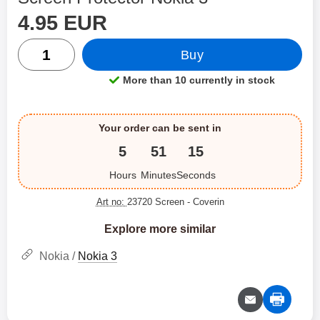
price
Shop this product, Screen Protector Nokia 3
4.95 EUR
quantity
Buy
More than 10 currently in stock
Product availability:
Your order can be sent in
5
51
15
Hours
Minutes
Seconds
Art no:
23720 Screen
- Coverin
Explore more similar
Nokia /
Nokia 3