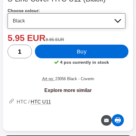
Shop this product, S-Line Cover HTC U11
Choose colour:
new price
5.95 EUR
old price
9.95 EUR
quantity
Buy
4 pcs currently in stock
Product availability:
Art no:
23056 Black
- Coverin
Explore more similar
HTC /
HTC U11