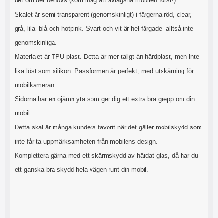
det om det behövs (kom ihåg att avlägsna mobilen först!)
Skalet är semi-transparent (genomskinligt) i färgerna röd, clear,
grå, lila, blå och hotpink. Svart och vit är hel-färgade; alltså inte
genomskinliga.
Materialet är TPU plast. Detta är mer tåligt än hårdplast, men inte
lika löst som silikon. Passformen är perfekt, med utskärning för
mobilkameran.
Sidorna har en ojämn yta som ger dig ett extra bra grepp om din
mobil.
Detta skal är många kunders favorit när det gäller mobilskydd som
inte får ta uppmärksamheten från mobilens design.
Komplettera gärna med ett skärmskydd av härdat glas, då har du
ett ganska bra skydd hela vägen runt din mobil.