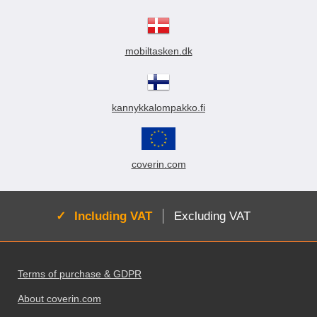
mobiltasken.dk
kannykkalompakko.fi
coverin.com
Active:
Including VAT
Excluding VAT
Footer content Mixed info and links
Terms of purchase & GDPR
About coverin.com