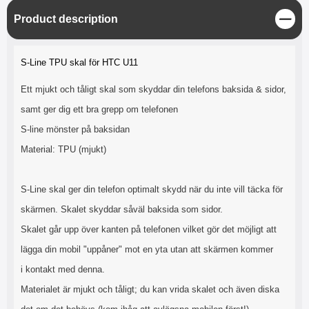
C
Product description
l
o
Product description
s
S-Line TPU skal för HTC U11
e
Ett mjukt och tåligt skal som skyddar din telefons baksida & sidor,
samt ger dig ett bra grepp om telefonen
S-line mönster på baksidan
Material: TPU (mjukt)
S-Line skal ger din telefon optimalt skydd när du inte vill täcka för
skärmen. Skalet skyddar såväl baksida som sidor.
Skalet går upp över kanten på telefonen vilket gör det möjligt att
lägga din mobil "uppåner" mot en yta utan att skärmen kommer
i kontakt med denna.
Materialet är mjukt och tåligt; du kan vrida skalet och även diska