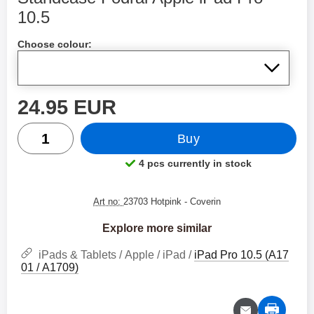
10.5
Shop this product, Standcase Fodral Apple iPad Pro 10.5
Choose colour:
price
24.95 EUR
quantity
Buy
4 pcs currently in stock
Product availability:
Art no:
23703 Hotpink
- Coverin
Explore more similar
iPads & Tablets / Apple / iPad /
iPad Pro 10.5 (A17
01 / A1709)