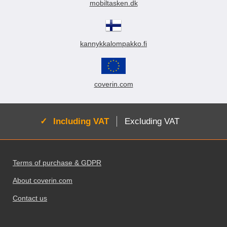
mobiltasken.dk
kannykkalompakko.fi
coverin.com
Active:
Including VAT
Excluding VAT
Footer content Mixed info and links
Terms of purchase & GDPR
About coverin.com
Contact us