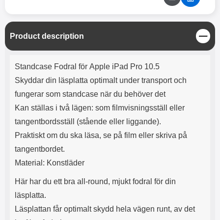
C
Product description
l
o
Product description
s
Standcase Fodral för Apple iPad Pro 10.5
e
Skyddar din läsplatta optimalt under transport och
fungerar som standcase när du behöver det
Kan ställas i två lägen: som filmvisningsställ eller
tangentbordsställ (stående eller liggande).
Praktiskt om du ska läsa, se på film eller skriva på
tangentbordet.
Material: Konstläder
Här har du ett bra all-round, mjukt fodral för din
läsplatta.
Läsplattan får optimalt skydd hela vägen runt, av det