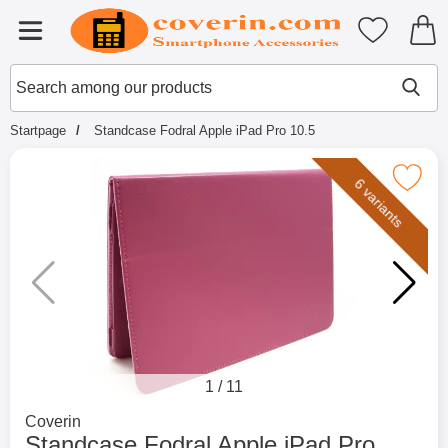
Startpage for Tibro Billiga Mobils
My favouri
Menu
Search
Mak
Search among our products
Startpage
Standcase Fodral Apple iPad Pro 10.5
Mark standcase Fodral Apple iPad 
6 variants
1
/
11
Go to brand page for
Coverin
Standcase Fodral Apple iPad Pro