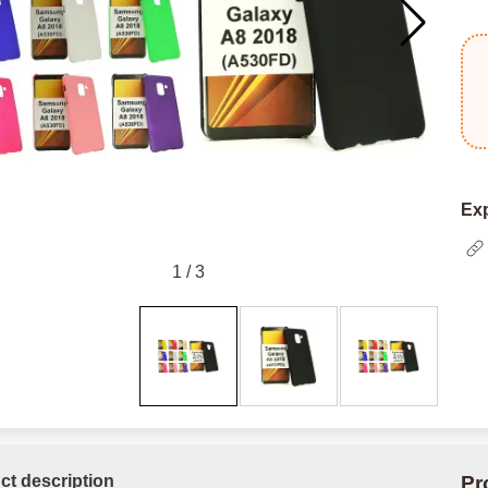
Exp
1
/
3
ct description
Pr