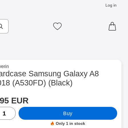
Log in
cts
Make search
My favourites
to brand page for
erin
0FD) (Black) as favourite
ardcase Samsung Galaxy A8
018 (A530FD) (Black)
rice
Shop this product, Hardcase Samsung Galaxy A8 2018 (A530FD)
.95 EUR
ntity
Buy
Only 1 in stock
Product availability: