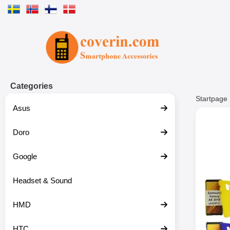
Startpage for Tibro Billiga Mobils
Categories
Startpage
Asus
Doro
Google
Headset & Sound
HMD
HTC