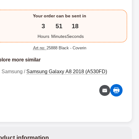
Your order can be sent in
3
51
17
Hours
Minutes
Seconds
Art no:
25888 Black
- Coverin
lore more similar
Samsung /
Samsung Galaxy A8 2018 (A530FD)
oduct information