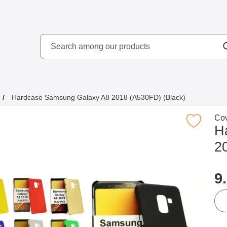
Search
kydd AB
Search among our produ
Hardcase Samsung Galaxy A8 2018 (A530FD) (Black)
Go 
Cov
Mark hardcase Samsung Galaxy A8 2018 (A53
H
2
p
9
qua