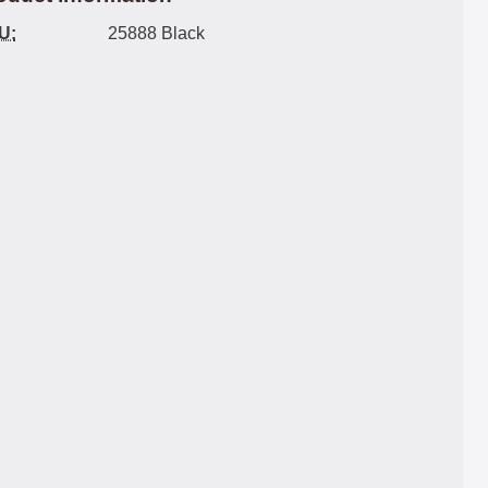
U:
25888 Black