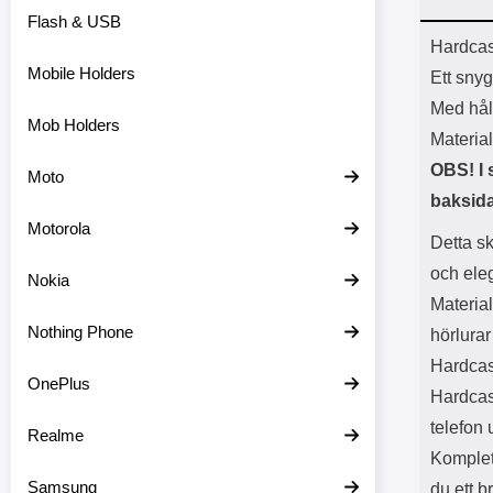
Flash & USB
Prod
Hardcas
Mobile Holders
Ett snyg
Med hål 
Mob Holders
Material
OBS! I 
Moto
baksida
Motorola
Detta sk
och ele
Nokia
Material
Nothing Phone
hörlurar
Hardcase
OnePlus
Hardcase
telefon 
Realme
Komplet
Samsung
du ett b