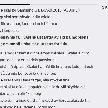
SK
uct description
e skal för Samsung Galaxy A8 2018 (A530FD)
gt skal som skyddar din telefon
för knappar, laddport och hörlurar
: Hårdplast
sällsynta fall KAN skalet färga av sig på mobilens
; om mobil + skal t.ex. utsätts för fukt.
al skyddar främst din telefons baksida. Skalet är tunt
gant och har en perfekt passform.
et är hårdplast. Skalet har hål för knappar, laddport och
 så du inte behöver ta ut mobilen.
 skal finns i flera färger, alla mycket fina.
 skal är ofta ett populärt val när du vill skydda din
utan att den blir "klumpig".
tera gärna med ett skärmskydd av härdat glas, då har
ra skydd hela vägen runt din mobil.