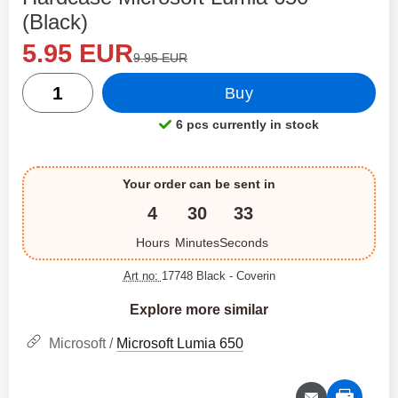
(Black)
new price
Shop this product, Hardcase Microsoft Lumia 650
5.95 EUR
old price
9.95 EUR
quantity
Buy
6 pcs currently in stock
Product availability:
Your order can be sent in
4
30
32
Hours
Minutes
Seconds
Art no:
17748 Black
- Coverin
Explore more similar
Microsoft /
Microsoft Lumia 650