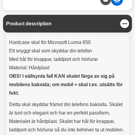
C
Product description
l
o
Product description
s
Hardcase skal för Microsoft Lumia 650
e
Ett snyggt skal som skyddar din telefon
Med hål för knappar, laddport och hörlurar
Material: Hårdplast
OBS! I sällsynta fall KAN skalet färga av sig på
mobilens baksida; om mobil + skal t.ex. utsätts för
fukt.
Detta skal skyddar främst din telefons baksida. Skalet
är tunt och elegant och har en perfekt passform.
Materialet är hårdplast. Skalet har hål för knappar,
laddport och hörlurar så du inte behöver ta ut mobilen.