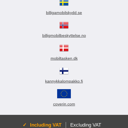
billigamobilskydd.se
billigmobilbeskyttelse.no
mobiltasken.dk
kannykkalompakko.fi
coverin.com
Active:
Including VAT
Excluding VAT