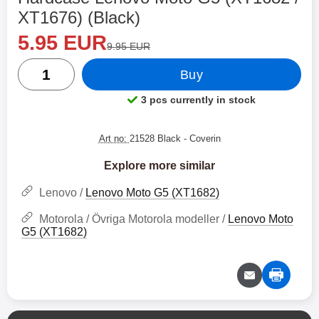
XT1676) (Black)
new price
Shop this product, Hardcase Lenovo Moto G5 (XT1682 / 
5.95 EUR
old price
9.95 EUR
quantity
Buy
3 pcs currently in stock
Product availability:
Art no:
21528 Black
- Coverin
Explore more similar
Lenovo /
Lenovo Moto G5 (XT1682)
Motorola / Övriga Motorola modeller /
Lenovo Moto
G5 (XT1682)