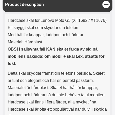
C
Product description
l
o
Product description
s
Hardcase skal för Lenovo Moto G5 (XT1682 / XT1676)
e
Ett snyggt skal som skyddar din telefon
Med hål för knappar, laddport och hörlurar
Material: Hårdplast
OBS! I sällsynta fall KAN skalet färga av sig på
mobilens baksida; om mobil + skal t.ex. utsätts för
fukt.
Detta skal skyddar främst din telefons baksida. Skalet
är tunt och elegant och har en perfekt passform.
Materialet är hårdplast. Skalet har hål för knappar,
laddport och hörlurar så du inte behöver ta ut mobilen.
Hardcase skal finns i flera färger, alla mycket fina.
Hardcase skal är ofta ett populärt val när du vill skydda