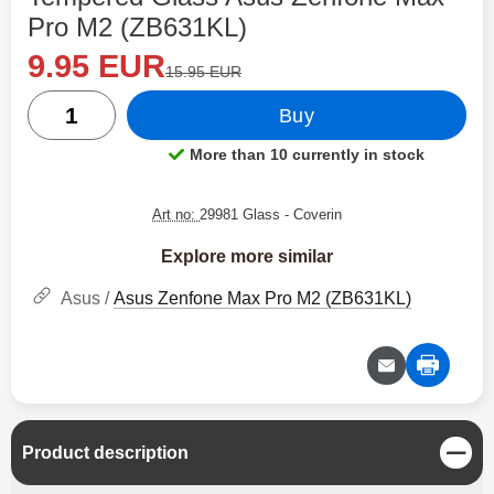
Pro M2 (ZB631KL)
new price
Shop this product, Tempered Glass Asus Zenfone Max
9.95 EUR
old price
15.95 EUR
quantity
Buy
More than 10 currently in stock
Product availability:
Art no:
29981 Glass
- Coverin
Explore more similar
Asus /
Asus Zenfone Max Pro M2 (ZB631KL)
C
Product description
l
o