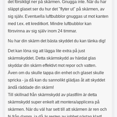
det försiktigt ner på skärmen. Gnugga inte. När du har
släppt glaset ser du hur det "flyter ut" på skärmen, av
sig själv. Eventuella luftbubblor gnuggas ut mot kanten
med t.ex. ett kreditkort. Mindre luftbubblor kan
försvinna av sig själv inom 24 timmar.
Nu har din skärm det bästa skyddet du kan tänka dig!
Det kan löna sig att lägga lite extra på just
skärmskyddet. Detta skärmskydd av härdat glas
skyddar din skärm effektivt mot repor och vatten.
Även om du skulle tappa din enhet och glaset skulle
spricka - ja då kan du sannolikt glädjas åt att skyddet
ändå räddade din skärm!
Till skillnad från skärmskydd av plastfilm är detta
skärmskydd super enkelt att montera/applicera på
skärmen. När du väl har sett till att skärmen är ren och
fri från damm, ja då är resten av jobbet nästan klart!