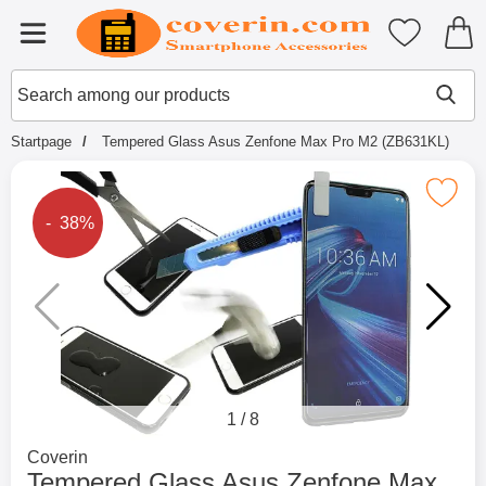
Startpage for Tibro Billiga Mobils
My favouri
Menu
Search
Mak
Search among our products
Startpage
Tempered Glass Asus Zenfone Max Pro M2 (ZB631KL)
Mark tempered Glass Asus Zenfone Max P
The price is reduced by
- 38%
1
/
8
Go to brand page for
Coverin
Tempered Glass Asus Zenfone Max