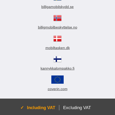
billigamobilskydd.se
billigmobilbeskyttelse.no
mobiltasken.dk
kannykkalompakko.fi
coverin.com
Active:
Including VAT
Excluding VAT