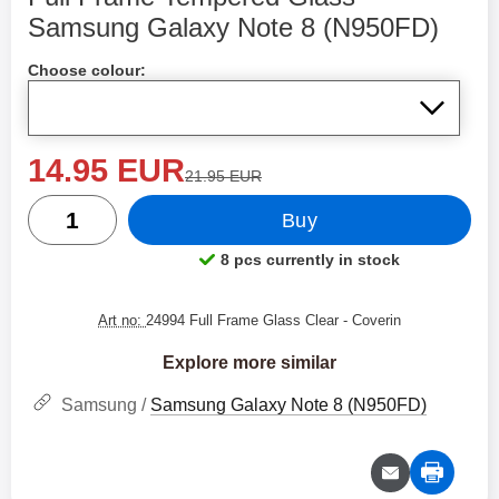
Samsung Galaxy Note 8 (N950FD)
Shop this product, Full Fra
Choose colour:
new price
14.95 EUR
old price
21.95 EUR
quantity
Buy
8 pcs currently in stock
Product availability:
Art no:
24994 Full Frame Glass Clear
- Coverin
Explore more similar
Samsung /
Samsung Galaxy Note 8 (N950FD)