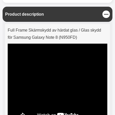
C
Product description
l
o
Product description
s
Full Frame Skärmskydd av härdat glas / Glas skydd
e
för Samsung Galaxy Note 8 (N950FD)