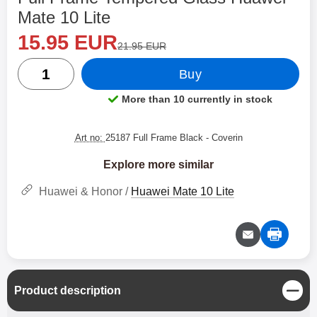
Mate 10 Lite
new price
Shop this product, Full Frame Tempered 
15.95 EUR
old price
21.95 EUR
quantity
Buy
More than 10 currently in stock
Product availability:
Art no:
25187 Full Frame Black
- Coverin
Explore more similar
Huawei & Honor /
Huawei Mate 10 Lite
C
Product description
l
o