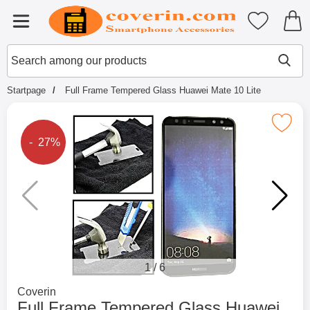
Startpage for Tibro Billiga Mobils
My favouri
Menu
Search
Mak
Search among our products
Startpage
Full Frame Tempered Glass Huawei Mate 10 Lite
Mark full F
The price is reduced by
- 27%
1
/
6
Go to brand page for
Coverin
Full Frame Tempered Glass Huawei