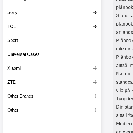
plånbok
Sony
Standcas
planbok
TCL
än andr
Sport
Plånbok
inte din
Universal Cases
Plånbok
alltså i
Xiaomi
När du s
ZTE
standca
vila på 
Other Brands
Tyngden
Din stan
Other
sitta i f
Med en m
en elega