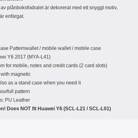
av plånboksfodralet är dekorerat med ett snyggt motiv,
är enfärgat.
ase Patternwallet / mobile wallet / mobile case
wei Y6 2017 (MYA-L41)
m for mobile, notes and credit cards (2 card slots)
 with magnetic
lso as a stand case when you need it
ourfull pattern
ls: PU Leather
on! Does NOT fit
Huawei Y6
(SCL-L21 / SCL-L01)