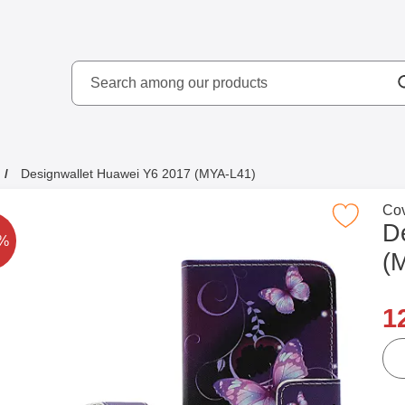
Search
kydd AB
Search among our produ
Designwallet Huawei Y6 2017 (MYA-L41)
Go 
Cov
Mark designwallet Huawei Y6 2017 (MY
D
rice is reduced by
8%
(
n
1
qua