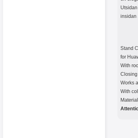
Utsidan 
insidan 
Stand C
for Hua
With roo
Closing
Works a
With col
Materia
Attenti