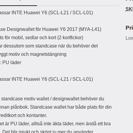
SK
uct description
ssar INTE Huawei Y6 (SCL-L21 / SCL-L01)
Pr
se Designwallet
för Huawei Y6 2017 (MYA-L41)
s för mobil, sedlar och kort (2 kortfickor)
Low
r dessutom som standcase när du behöver det
ggt motiv och magnetstängning
: PU läder
ssar INTE Huawei Y6 (SCL-L21 / SCL-L01)
 standcase motiv wallet / designwallet behöver du
nnan plånbok. Standcase wallet har både plats för din
reditkort och kontanter.
et är PU läder, alltså inte äkta läder, men ändå ett bra
. Det blir mjukt och skönt ju mer du använder