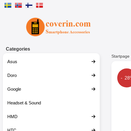
Startpage for Tibro Billiga Mobils
Categories
Startpage
Asus
Doro
The p
- 2
Google
Headset & Sound
HMD
HTC