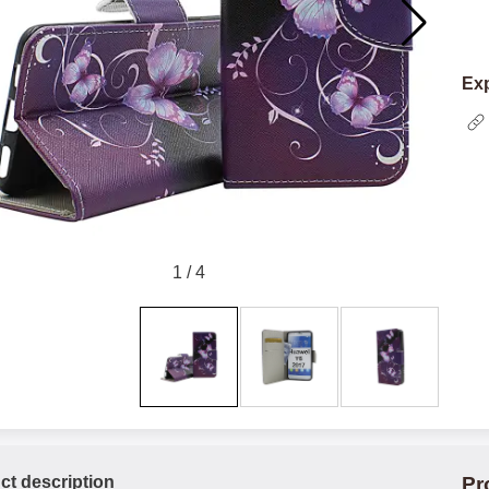
Exp
1
/
4
ct description
Pr