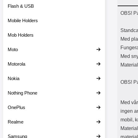
Flash & USB
Prod
OBS! Pa
Mobile Holders
Standca
Mob Holders
Med plat
Fungera
Moto
Med sny
Motorola
Material
Nokia
OBS! Pa
Nothing Phone
Med vår
OnePlus
ingen a
mobil, k
Realme
Material
Samsung
material