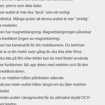
en, precis som äkta läder.
e wallet är inte lika "tjock" som ett vanligt
sfodral. Många tycker att denna wallet är mer "smidig"
a modeller.
en har magnetstängning. Magnetstängningen påverkar
a kreditkort (ingen av-magnetisering).
en har kamerahål för din mobilkamera. Du behöver
nte ta ut din mobil varje gång du ska fota eller filma.
ka titta på film eller bilder kan du med fördel använda
se funktionen: fäll upp delen med mobilen och låt den
kreditkort-delen.
 av mobilen håller plånboken stående.
dcase motiv wallet håller längst om du låter mobilen
odralet.
otiv wallet / designwallet får du ultimativt skydd OCH
nt telefon.