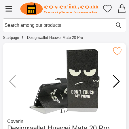
Startpage for Tibro Billiga Mobils
My favouri
Menu
Search
Mak
Search among our products
Startpage
Designwallet Huawei Mate 20 Pro
Mark designwallet Huawei Mate 
1
/
4
Go to brand page for
Coverin
Designwallet Huawei Mate 20 Pro