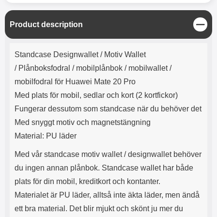
C
Product description
l
o
Product description
s
Standcase Designwallet / Motiv Wallet
e
/
Plånboksfodral / mobilplånbok / mobilwallet /
mobilfodral för Huawei Mate 20 Pro
Med plats för mobil, sedlar och kort (2 kortfickor)
Fungerar dessutom som standcase när du behöver det
Med snyggt motiv och magnetstängning
Material: PU läder
Med vår standcase motiv wallet / designwallet behöver
du ingen annan plånbok. Standcase wallet har både
plats för din mobil, kreditkort och kontanter.
Materialet är PU läder, alltså inte äkta läder, men ändå
ett bra material. Det blir mjukt och skönt ju mer du