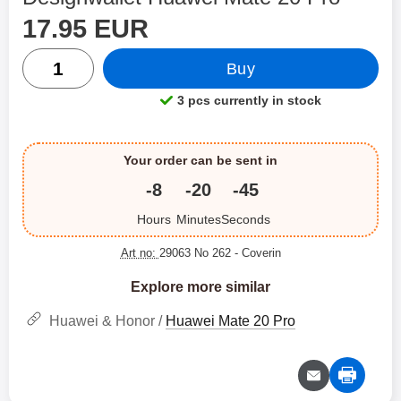
price
Shop this product, Designwallet Huawei Mate 20 Pro
17.95 EUR
quantity
Buy
3 pcs currently in stock
Product availability:
Your order can be sent in
-8
-20
-45
Hours
Minutes
Seconds
Art no:
29063 No 262
- Coverin
Explore more similar
Huawei & Honor /
Huawei Mate 20 Pro