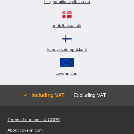
billigmobilbeskyttelse.no
mobiltasken.dk
kannykkalompakko.fi
coverin.com
Active:
Including VAT
Excluding VAT
Footer content Mixed info and links
Terms of purchase & GDPR
About coverin.com