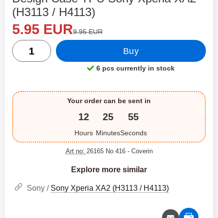
(H3113 / H4113)
new price
Shop this product, Design Case TPU Sony Xperia XA2 
5.95 EUR
old price
9.95 EUR
quantity
Buy
6 pcs currently in stock
Product availability:
Your order can be sent in
12
25
54
Hours
Minutes
Seconds
Art no:
26165 No 416
- Coverin
Explore more similar
Sony /
Sony Xperia XA2 (H3113 / H4113)