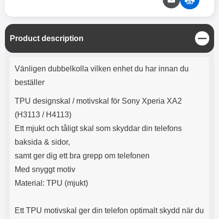
C
Product description
l
o
Product description
s
Vänligen dubbelkolla vilken enhet du har innan du
e
beställer
TPU designskal / motivskal för Sony Xperia XA2
(H3113 / H4113)
Ett mjukt och tåligt skal som skyddar din telefons
baksida & sidor,
samt ger dig ett bra grepp om telefonen
Med snyggt motiv
Material: TPU (mjukt)
Ett TPU motivskal ger din telefon optimalt skydd när du