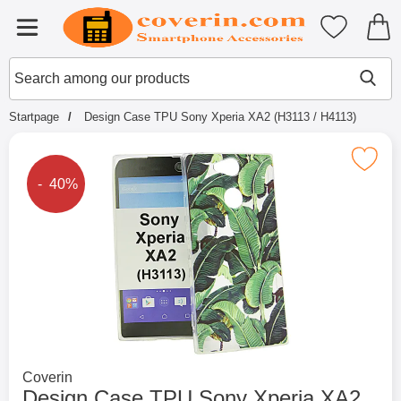
Startpage for Tibro Billiga Mobils
My favouri
Menu
Search
Mak
Search among our products
Startpage
Design Case TPU Sony Xperia XA2 (H3113 / H4113)
Mark design Case TPU Sony Xperia XA2 (
The price is reduced by
- 40%
Go to brand page for
Coverin
Design Case TPU Sony Xperia XA2