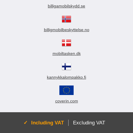
billigamobilskydd.se
billigmobilbeskyttelse.no
mobiltasken.dk
kannykkalompakko.fi
coverin.com
Active:
Including VAT
Excluding VAT