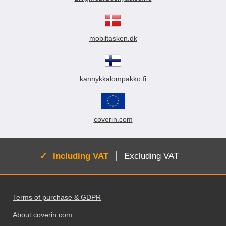
mobiltasken.dk
kannykkalompakko.fi
coverin.com
Active:
Including VAT
Excluding VAT
Footer content Mixed info and links
Terms of purchase & GDPR
About coverin.com