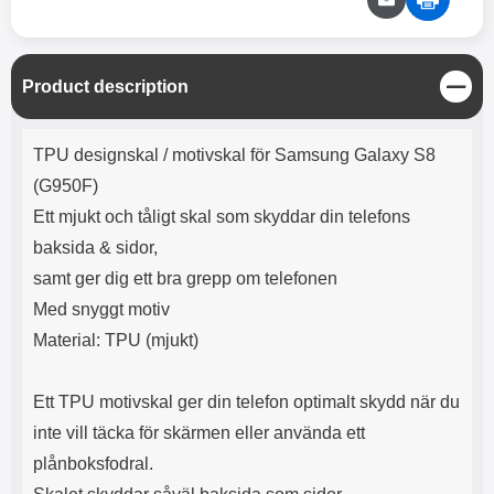
C
Product description
l
o
Product description
s
TPU designskal / motivskal för Samsung Galaxy S8
e
(G950F)
Ett mjukt och tåligt skal som skyddar din telefons
baksida & sidor,
samt ger dig ett bra grepp om telefonen
Med snyggt motiv
Material: TPU (mjukt)
Ett TPU motivskal ger din telefon optimalt skydd när du
inte vill täcka för skärmen eller använda ett
plånboksfodral.