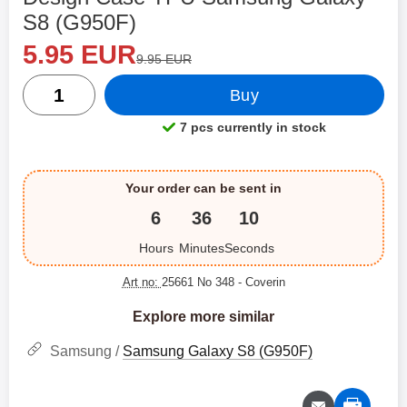
S8 (G950F)
new price
Shop this product, Design Case TPU Samsung Galaxy S
5.95 EUR
old price
9.95 EUR
quantity
Buy
7 pcs currently in stock
Product availability:
Your order can be sent in
6
36
10
Hours
Minutes
Seconds
Art no:
25661 No 348
- Coverin
Explore more similar
Samsung /
Samsung Galaxy S8 (G950F)