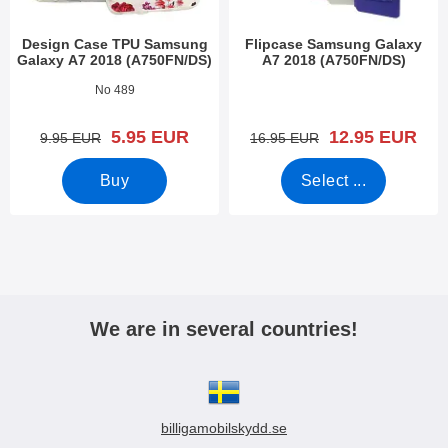
Design Case TPU Samsung
Flipcase Samsung Galaxy
Galaxy A7 2018 (A750FN/DS)
A7 2018 (A750FN/DS)
Art.no 28960
Art.no 29131
No 489
new price
new price
5.95 EUR
12.95 EUR
old price
old price
9.95 EUR
16.95 EUR
Buy
Select ...
We are in several countries!
billigamobilskydd.se