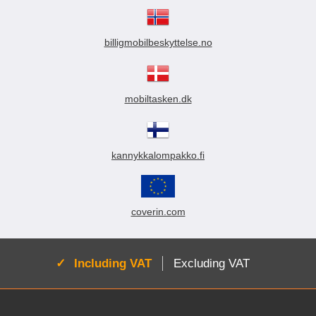
billigmobilbeskyttelse.no
mobiltasken.dk
kannykkalompakko.fi
coverin.com
Active:
Including VAT
Excluding VAT
Footer content Mixed info and links