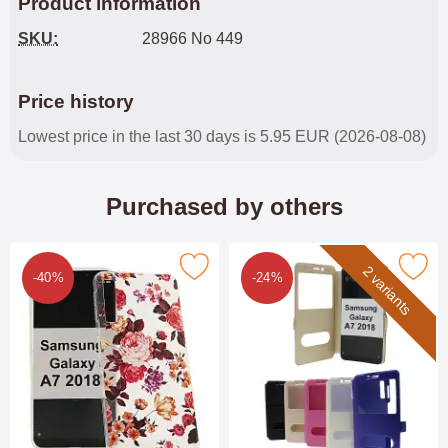
Product information
SKU:
28966 No 449
Price history
Lowest price in the last 30 days is 5.95 EUR (2026-08-08)
Purchased by others
n Case TPU Samsung Galaxy A7 2018 (A750FN/DS) as favouri
Mark flipcase Samsung Galaxy A7 201
2 variants
-40%
-24%