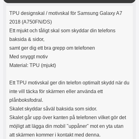
o
Product description
s
TPU designskal / motivskal för Samsung Galaxy A7
e
2018 (A750FN/DS)
Ett mjukt och tåligt skal som skyddar din telefons
baksida & sidor,
samt ger dig ett bra grepp om telefonen
Med snyggt motiv
Material: TPU (mjukt)
Ett TPU motivskal ger din telefon optimalt skydd när du
inte vill täcka för skärmen eller använda ett
plånboksfodral.
Skalet skyddar såväl baksida som sidor.
Skalet går upp över kanten på telefonen vilket gör det
möjligt att lägga din mobil "uppåner" mot en yta utan
att skärmen kommer i kontakt med denna.