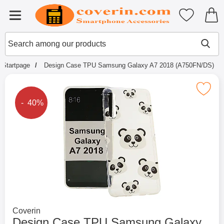
Startpage for Tibro Billiga Mobils
My favouri
Menu
Search
Mak
Search among our products
Startpage
Design Case TPU Samsung Galaxy A7 2018 (A750FN/DS)
Mark design Case TPU Samsung Galaxy A7 
The price is reduced by
- 40%
Go to brand page for
Coverin
Design Case TPU Samsung Galaxy