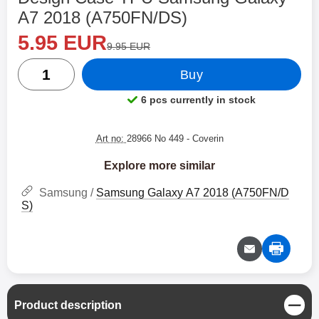
A7 2018 (A750FN/DS)
new price
Shop this product, Design Case TPU Samsung Gala
5.95 EUR
old price
9.95 EUR
quantity
Buy
6 pcs currently in stock
Product availability:
Art no:
28966 No 449
- Coverin
Explore more similar
Samsung /
Samsung Galaxy A7 2018 (A750FN/D
S)
C
Product description
l