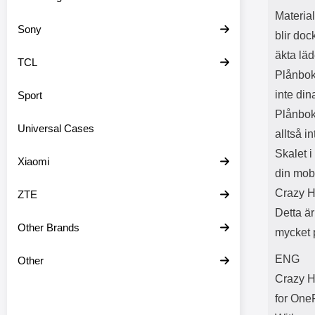
Material
Sony
blir doc
äkta läd
TCL
Plånbok
inte din
Sport
Plånbok
Universal Cases
alltså i
Skalet i
Xiaomi
din mob
Crazy Ho
ZTE
Detta ä
Other Brands
mycket 
ENG
Other
Crazy H
for One