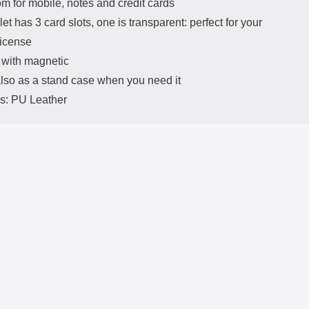
om for mobile, notes and credit cards
et has 3 card slots, one is transparent: perfect for your
license
 with magnetic
lso as a stand case when you need it
ls: PU Leather