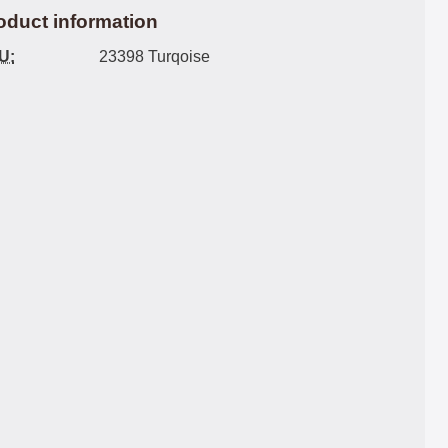
oduct information
U:
23398 Turqoise