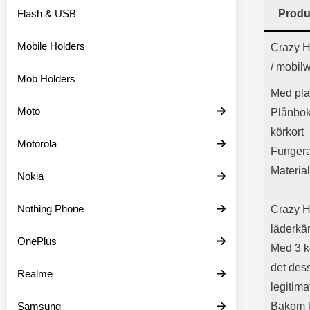
Flash & USB
Produ
Prod
Mobile Holders
Crazy H
/ mobilw
Mob Holders
Med plat
Moto
Plånboke
körkort
Motorola
Fungera
Material
Nokia
Nothing Phone
Crazy H
läderkä
OnePlus
Med 3 ko
det dess
Realme
legitima
Samsung
Bakom ko