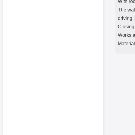
With ro
The wall
driving 
Closing
Works a
Materia