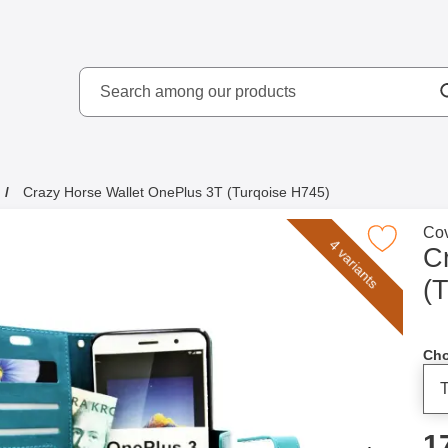
Search
kydd AB
Search among our produ
Crazy Horse Wallet OnePlus 3T (Turqoise H745)
Go 
Cov
Mark crazy Horse Wallet OnePlus 3T (Turq
4 variants
C
(
Cho
p
1