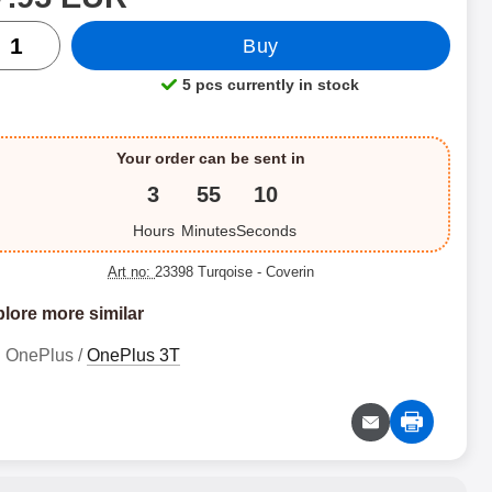
ntity
Buy
5 pcs currently in stock
Product availability:
Your order can be sent in
3
55
9
Hours
Minutes
Seconds
Art no:
23398 Turqoise
- Coverin
lore more similar
OnePlus /
OnePlus 3T