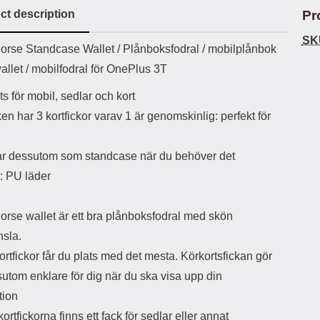
ct description
Pr
SK
uct description
orse Standcase Wallet /
Plånboksfodral / mobilplånbok
allet / mobilfodral för OnePlus 3T
s för mobil, sedlar och kort
n har 3 kortfickor varav 1 är genomskinlig: perfekt för
r dessutom som standcase när du behöver det
: PU läder
orse wallet är ett bra plånboksfodral med skön
nsla.
rtfickor får du plats med det mesta. Körkortsfickan gör
utom enklare för dig när du ska visa upp din
tion
rtfickorna finns ett fack för sedlar eller annat