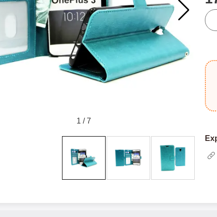
qua
1
/
7
Exp