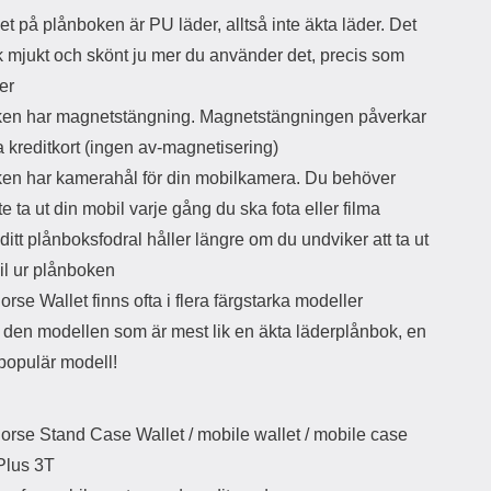
et på plånboken är PU läder, alltså inte äkta läder. Det
k mjukt och skönt ju mer du använder det, precis som
er
en har magnetstängning. Magnetstängningen påverkar
a kreditkort (ingen av-magnetisering)
en har kamerahål för din mobilkamera. Du behöver
nte ta ut din mobil varje gång du ska fota eller filma
 ditt plånboksfodral håller längre om du undviker att ta ut
il ur plånboken
rse Wallet finns ofta i flera färgstarka modeller
r den modellen som är mest lik en äkta läderplånbok, en
populär modell!
orse Stand Case Wallet / mobile wallet / mobile case
Plus 3T