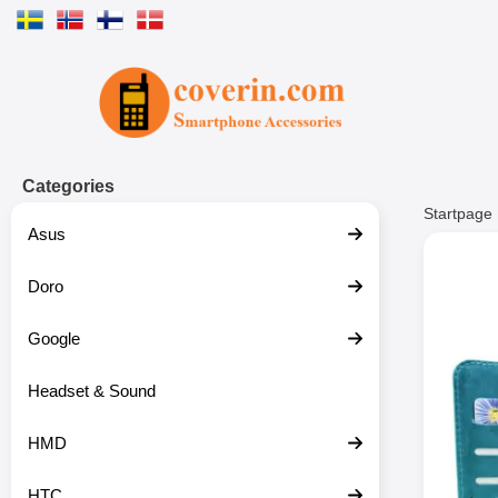
Startpage for Tibro Billiga Mobils
Categories
Startpage
Asus
Doro
Google
Headset & Sound
HMD
HTC