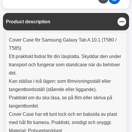
C
Product description
l
o
Product description
s
Cover Case för Samsung Galaxy Tab A 10.1 (T580 /
e
T585)
Ett praktiskt fodral för din läsplatta. Skyddar den under
transport och fungerar som standcase när du behöver
det.
Kan ställas i två lägen: som filmvisningsställ eller
tangentbordsställ (stående eller liggande).
Praktiskt om du ska läsa, se på film eller skriva på
tangentbordet.
Cover Case har ett tunt lock och en baksida av plast
med hål för kamera. Praktiskt, smidigt och snyggt.
Material: Polyuretan/plast