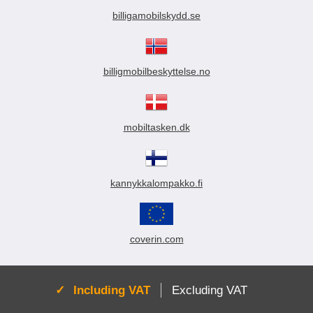
billigamobilskydd.se
billigmobilbeskyttelse.no
mobiltasken.dk
kannykkalompakko.fi
coverin.com
Active:
Including VAT
Excluding VAT