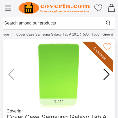
Startpage for Tibro Billiga Mobils
My favouri
Menu
Search
Mak
Search among our products
rtpage
Cover Case Samsung Galaxy Tab A 10.1 (T580 / T585) (Green)
Mark cover Case Samsung Galaxy Tab A 10.1 (
5 variants
1
/
11
Go to brand page for
Coverin
Cover Case Samsung Galaxy Tab A