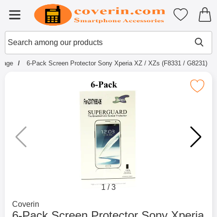
Startpage for Tibro Billiga Mobils
My favouri
Menu
Search
Mak
Search among our products
tpage
6-Pack Screen Protector Sony Xperia XZ / XZs (F8331 / G8231)
1
/
3
Go to brand page for
Coverin
6-Pack Screen Protector Sony Xperia