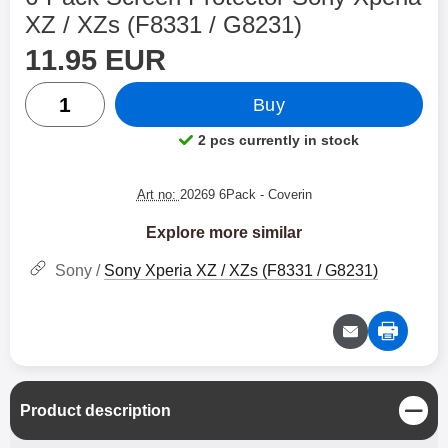
XZ / XZs (F8331 / G8231)
price
11.95 EUR
quantity
Buy
2 pcs currently in stock
Product availability:
Art no:
20269 6Pack
- Coverin
Explore more similar
Sony /
Sony Xperia XZ / XZs (F8331 / G8231)
C
Product description
l
o