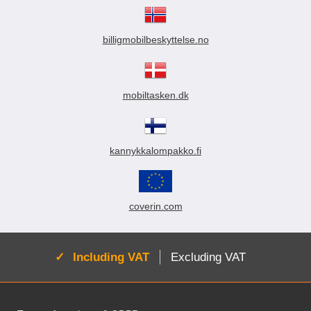
billigmobilbeskyttelse.no
mobiltasken.dk
kannykkalompakko.fi
coverin.com
Active:
Including VAT
Excluding VAT
Footer content Mixed info and links