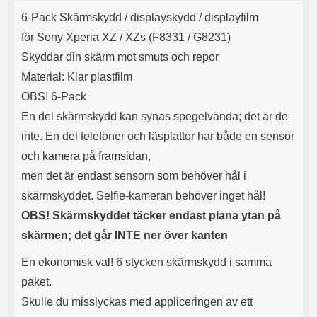
Product description
s
6-Pack Skärmskydd / displayskydd / displayfilm
e
för Sony Xperia XZ / XZs (F8331 / G8231)
Skyddar din skärm mot smuts och repor
Material: Klar plastfilm
OBS! 6-Pack
En del skärmskydd kan synas spegelvända; det är de
inte. En del telefoner och läsplattor har både en sensor
och kamera på framsidan,
men det är endast sensorn som behöver hål i
skärmskyddet. Selfie-kameran behöver inget hål!
OBS! Skärmskyddet täcker endast plana ytan på
skärmen; det går INTE ner över kanten
En ekonomisk val! 6 stycken skärmskydd i samma
paket.
Skulle du misslyckas med appliceringen av ett