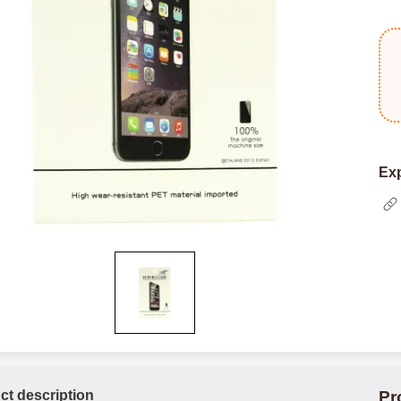
Exp
ct description
Pr