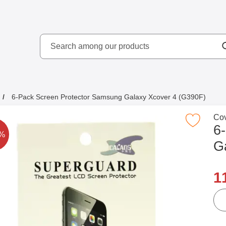
Search
kydd AB
Search among our produ
6-Pack Screen Protector Samsung Galaxy Xcover 4 (G390F)
Go 
Cov
Mark 6-Pack Screen Protector Samsung Galaxy X
6
rice is reduced by
9%
G
n
1
qua