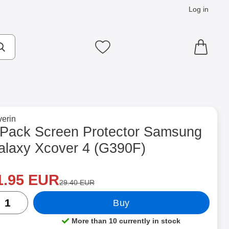
Log in
cts
Make search
My favourites
to brand page for
erin
cover 4 (G390F) as favourite
-Pack Screen Protector Samsung
alaxy Xcover 4 (G390F)
ew price
Shop this product, 6-Pack Screen Protector Samsung Galaxy X
1.95 EUR
old price
29.40 EUR
ntity
Buy
More than 10 currently in stock
Product availability: