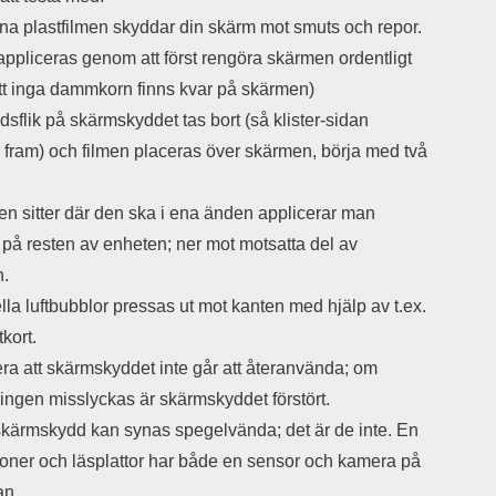
na plastfilmen skyddar din skärm mot smuts och repor.
appliceras genom att först rengöra skärmen ordentligt
 att inga dammkorn finns kvar på skärmen)
sflik på skärmskyddet tas bort (så klister-sidan
fram) och filmen placeras över skärmen, börja med två
en sitter där den ska i ena änden applicerar man
 på resten av enheten; ner mot motsatta del av
n.
la luftbubblor pressas ut mot kanten med hjälp av t.ex.
tkort.
ra att skärmskyddet inte går att återanvända; om
ringen misslyckas är skärmskyddet förstört.
skärmskydd kan synas spegelvända; det är de inte. En
efoner och läsplattor har både en sensor och kamera på
an,