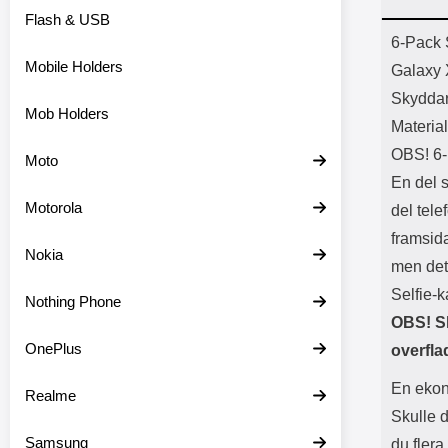
Flash & USB
Prod
6-Pack 
Mobile Holders
Galaxy 
Skyddar
Mob Holders
Material
OBS! 6
Moto
En del 
Motorola
del tel
framsid
Nokia
men det
Selfie-
Nothing Phone
OBS! S
OnePlus
overfla
En ekon
Realme
Skulle 
Samsung
du flera