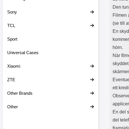
Den tun
Sony
Filmen 
(se till
TCL
En skydd
Sport
kommer 
hörn.
Universal Cases
När film
skyddet
Xiaomi
skärme
ZTE
Eventuel
ett kredi
Other Brands
Observe
applice
Other
En del 
del tel
framsid