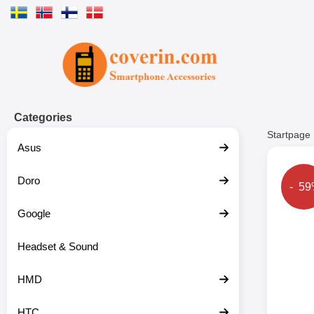
Startpage for Tibro Billiga Mobils
Categories
Startpage
Asus
Doro
The p
- 5
Google
Headset & Sound
HMD
HTC