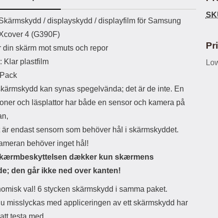
SK
uct description
Skärmskydd / displayskydd / displayfilm för Samsung
Xcover 4 (G390F)
Pr
 din skärm mot smuts och repor
: Klar plastfilm
Low
-Pack
skärmskydd kan synas spegelvända; det är de inte. En
efoner och läsplattor har både en sensor och kamera på
an,
 är endast sensorn som behöver hål i skärmskyddet.
kameran behöver inget hål!
kærmbeskyttelsen dækker kun skærmens
de; den går ikke ned over kanten!
omisk val! 6 stycken skärmskydd i samma paket.
du misslyckas med appliceringen av ett skärmskydd har
 att testa med.