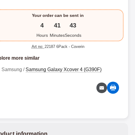
Your order can be sent in
4
41
43
Hours
Minutes
Seconds
Art no:
22187 6Pack
- Coverin
lore more similar
Samsung /
Samsung Galaxy Xcover 4 (G390F)
oduct information