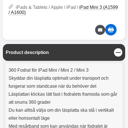
iPads & Tablets / Apple / iPad /
iPad Mini 3 (A1599
/ A1600)
C
Product description
l
o
Product description
s
360 Fodral för iPad Mini / Mini 2 / Mini 3
e
Skyddar din läsplatta optimalt under transport och
fungerar som standcase när du behöver det
Läsplattan klickas lätt fast i fodralets framsida som går
att snurra 360 grader
Du kan alltså välja om din läsplatta ska stå i vertikalt
eller horisontalt läge
Med resårband som kan användas när fodralet är