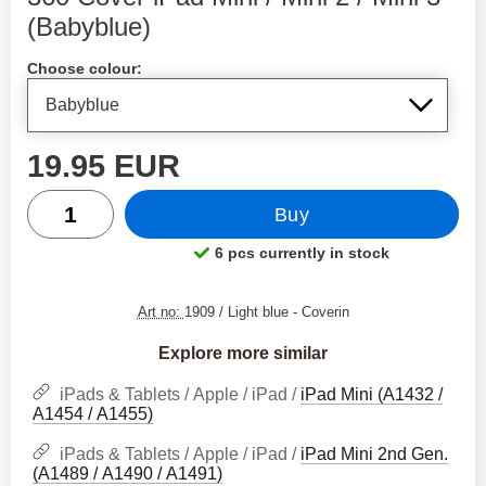
(Babyblue)
Shop this product, 360 Cover iPad Mini / Mini 2 / Mini 3
Choose colour:
price
19.95 EUR
quantity
Buy
6 pcs currently in stock
Product availability:
Art no:
1909 / Light blue
- Coverin
Explore more similar
iPads & Tablets / Apple / iPad /
iPad Mini (A1432 /
A1454 / A1455)
iPads & Tablets / Apple / iPad /
iPad Mini 2nd Gen.
(A1489 / A1490 / A1491)