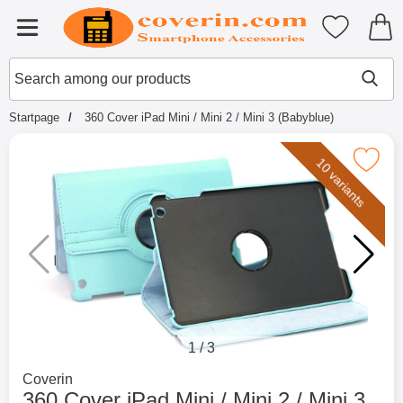
Startpage for Tibro Billiga Mobils
My favouri
Menu
Search
Mak
Search among our products
Startpage
360 Cover iPad Mini / Mini 2 / Mini 3 (Babyblue)
Mark 360 Cover iPad Mini / Mini 2 / Min
10 variants
1
/
3
Go to brand page for
Coverin
360 Cover iPad Mini / Mini 2 / Mini 3