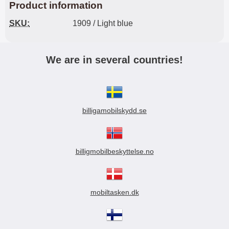
Product information
SKU:
1909 / Light blue
We are in several countries!
billigamobilskydd.se
billigmobilbeskyttelse.no
mobiltasken.dk